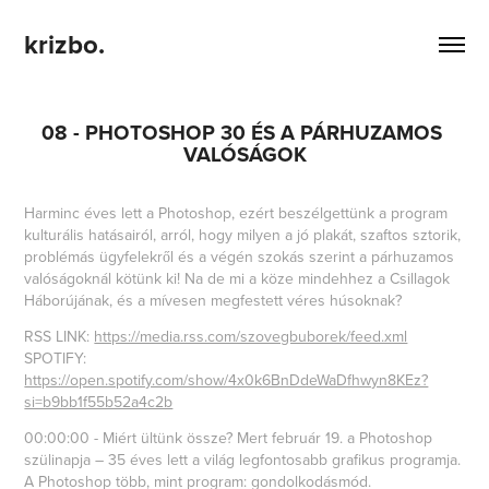
krizbo.
08 - PHOTOSHOP 30 ÉS A PÁRHUZAMOS 
VALÓSÁGOK
Harminc éves lett a Photoshop, ezért beszélgettünk a program
kulturális hatásairól, arról, hogy milyen a jó plakát, szaftos sztorik,
problémás ügyfelekről és a végén szokás szerint a párhuzamos
valóságoknál kötünk ki! Na de mi a köze mindehhez a Csillagok
Háborújának, és a mívesen megfestett véres húsoknak?
RSS LINK:
https://media.rss.com/szovegbuborek/feed.xml
SPOTIFY:
https://open.spotify.com/show/4x0k6BnDdeWaDfhwyn8KEz?
si=b9bb1f55b52a4c2b
00:00:00 - Miért ültünk össze? Mert február 19. a Photoshop
szülinapja – 35 éves lett a világ legfontosabb grafikus programja.
A Photoshop több, mint program: gondolkodásmód.