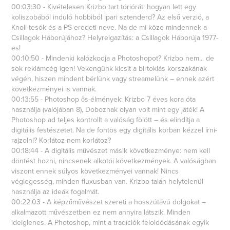
00:03:30 - Kivételesen Krizbo tart töriórát: hogyan lett egy
koliszobából induló hobbiból ipari sztenderd? Az első verzió, a
Knoll-tesók és a PS eredeti neve. Na de mi köze mindennek a
Csillagok Háborújához? Helyreigazítás: a Csillagok Háborúja 1977-
es!
00:10:50 - Mindenki kalózkodja a Photoshopot? Krizbo nem... de
sok reklámcég igen! Vekengünk kicsit a birtoklás korszakának
végén, hiszen mindent bérlünk vagy streamelünk – ennek azért
következményei is vannak.
00:13:55 - Photoshop ős-élmények: Krizbo 7 éves kora óta
használja (valójában 8), Doboznak olyan volt mint egy játék! A
Photoshop ad teljes kontrollt a valóság fölött – és elindítja a
digitális festészetet. Na de fontos egy digitális korban kézzel írni-
rajzolni? Korlátoz-nem korlátoz?
00:18:44 - A digitális művészet másik következménye: nem kell
döntést hozni, nincsenek alkotói következmények. A valóságban
viszont ennek súlyos következményei vannak! Nincs
véglegesség, minden fluxusban van. Krizbo talán helytelenül
használja az ideák fogalmát.
00:22:03 - A képzőművészet szereti a hosszútávú dolgokat –
alkalmazott művészetben ez nem annyira látszik. Minden
ideiglenes. A Photoshop, mint a tradíciók feloldódásának egyik