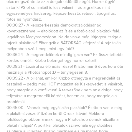
oka: megszüntette az a dolgok eldöntöttségét. Horror ügyfél-
sztorik! PS-el semmiből is lesz valami – és a grafikus mint
egyszemélyes hadsereg: képszerkesztő, retusőr, tipográfus,
fotós és nyomdász.
00:30:27 - A képszerkesztés demokratizálódásának
következményei – eltolódott az ízlés a fotó-alapú plakátok felé,
legalábbis Magyarországon. Na de van-e még létjogosultsága a
rajzolt plakátnak? Elhangzik a BÁTORSÁG kifejezés! A rajz talán
mélyebben szólít meg, mint egy fotó?
00:36:24 - A megrendelőnek mindig igaza van? Ez összetettebb
kérdés ennél... Krizbo belenget egy horror sztorit!
00:38:21 - Lezárul az élő adás része! Krizbo már 6 éves kora óta
használja a Photoshopot :D – ténylegesen 8.
00:39:22 - A pillanat, amikor Krizbo otthagyta a megrendelőt az
asztalnál – pedig még HOT magazint és Kiskegyedet is vásárolt,
hogy megoldja a konfliktust! A tervezőnek nem az a dolga, hogy
teljesítse a megrendelői kérdést, hanem az, hogy megoldja a
problémát
00:45:00 - Vannak még egyáltalán plakátok? Életben van-e még
a plakátművészet? Szóba kerül Orosz István! Mekkora
felelőssége ebben annak, hogy a Photoshop demokratizálta a
plakát műfaját? A politikai plakátok színvonala egy ötödikes
szintjére süllyedtek. Krizbo majdnem elsírja magát, hogy