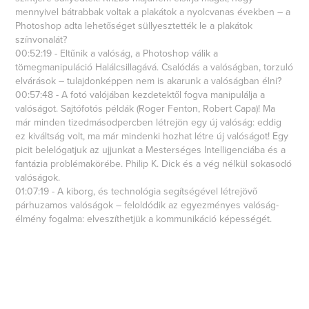
mennyivel bátrabbak voltak a plakátok a nyolcvanas években – a
Photoshop adta lehetőséget süllyesztették le a plakátok
színvonalát?
00:52:19 - Eltűnik a valóság, a Photoshop válik a
tömegmanipuláció Halálcsillagává. Csalódás a valóságban, torzuló
elvárások – tulajdonképpen nem is akarunk a valóságban élni?
00:57:48 - A fotó valójában kezdetektől fogva manipulálja a
valóságot. Sajtófotós példák (Roger Fenton, Robert Capa)! Ma
már minden tizedmásodpercben létrejön egy új valóság: eddig
ez kiváltság volt, ma már mindenki hozhat létre új valóságot! Egy
picit belelógatjuk az ujjunkat a Mesterséges Intelligenciába és a
fantázia problémakörébe. Philip K. Dick és a vég nélkül sokasodó
valóságok.
01:07:19 - A kiborg, és technológia segítségével létrejövő
párhuzamos valóságok – feloldódik az egyezményes valóság-
élmény fogalma: elveszíthetjük a kommunikáció képességét.