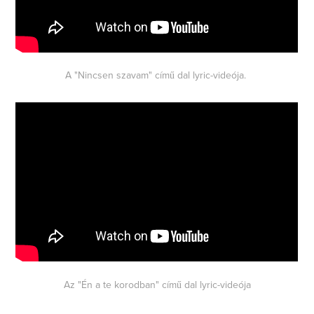
A "Nincsen szavam" című dal lyric-videója.
Az "Én a te korodban" című dal lyric-videója