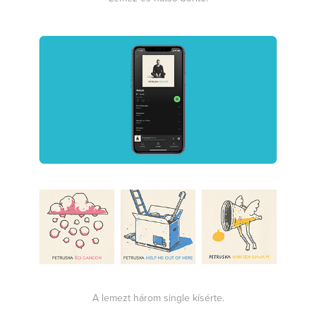
A lemezt három single kísérte.