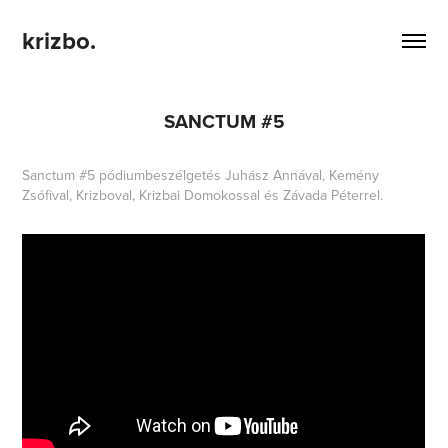
krizbo.
SANCTUM #5
Sanctum #5 pódiumbeszélgetés Juhász Annával, Kemény
Zsófival, Krizboval, Krizbai Domokossal és Závada Péterrel.